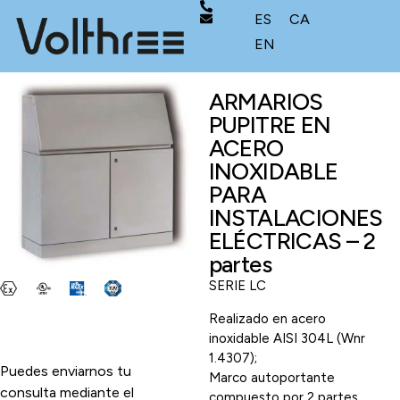
ES
CA
EN
ARMARIOS
PUPITRE EN
ACERO
INOXIDABLE
PARA
INSTALACIONES
ELÉCTRICAS – 2
partes
SERIE LC
Realizado en acero
inoxidable AISI 304L (Wnr
1.4307);
Puedes enviarnos tu
Marco autoportante
consulta mediante el
compuesto por 2 partes