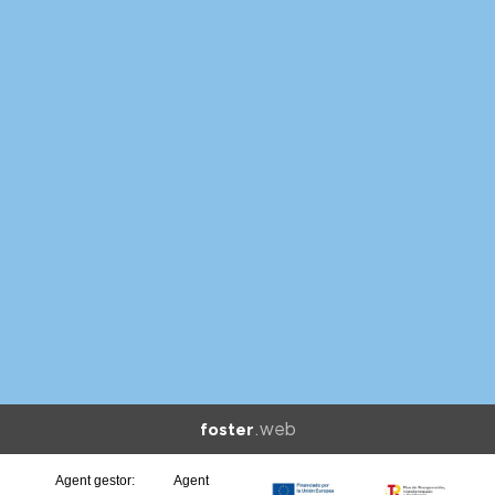
.web
foster
Agent gestor:
Agent