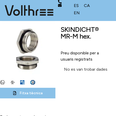
ES
CA
EN
SKINDICHT®
MR-M hex.
Preu disponible per a
usuaris registrats
No es van trobar dades
Fitxa tècnica