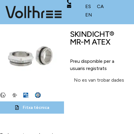
ES
CA
EN
SKINDICHT®
MR-M ATEX
Preu disponible per a
usuaris registrats
No es van trobar dades
Fitxa tècnica