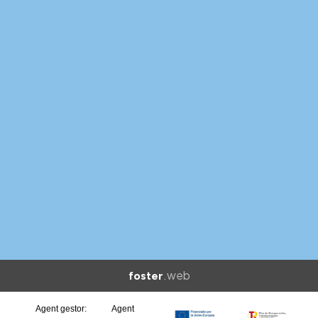
.web
foster
Agent gestor:
Agent