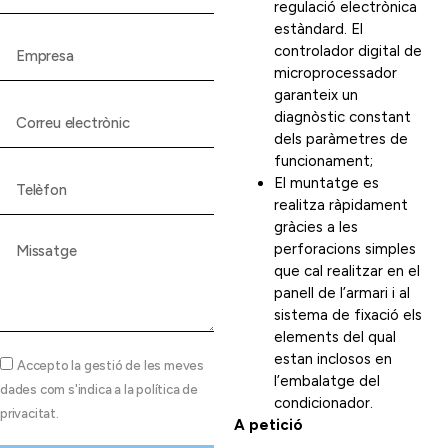
regulació electrònica
estàndard. El
controlador digital de
microprocessador
garanteix un
diagnòstic constant
dels paràmetres de
funcionament;
El muntatge es
realitza ràpidament
gràcies a les
perforacions simples
que cal realitzar en el
panell de l’armari i al
sistema de fixació els
elements del qual
estan inclosos en
Accepto la gestió de les meves
l’embalatge del
dades com s'indica a la política de
condicionador.
privacitat.
A petició