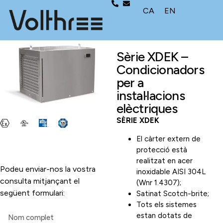
CA
EN
Sèrie XDEK –
Condicionadors
per a
instal·lacions
elèctriques
SÈRIE XDEK
El càrter extern de
protecció està
realitzat en acer
Podeu enviar-nos la vostra
inoxidable AISI 304L
consulta mitjançant el
(Wnr 1.4307);
següent formulari:
Satinat Scotch-brite;
Tots els sistemes
estan dotats de