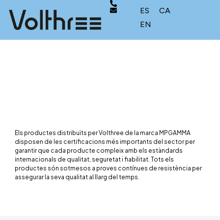
ES
CA
EN
DISTRIBUÏDORS
Els productes distribuïts per Volthree de la marca MPGAMMA
disposen de les certificacions més importants del sector per
garantir que cada producte compleix amb els estàndards
internacionals de qualitat, seguretat i fiabilitat. Tots els
productes són sotmesos a proves contínues de resistència per
assegurar la seva qualitat al llarg del temps.