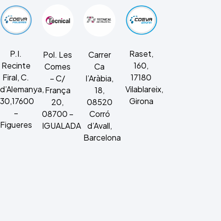
Raset,
P.I.
Pol. Les
Carrer
160,
Recinte
Comes
Ca
17180
Firal, C.
– C/
l’Aràbia,
Vilablareix,
d’Alemanya,
França
18,
Girona
30,17600
20,
08520
–
08700 –
Corró
Figueres
IGUALADA
d’Avall,
Barcelona