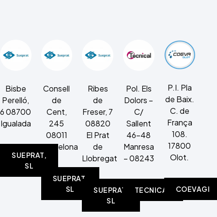
P.I. Pla
Bisbe
Consell
Ribes
Pol. Els
de Baix.
Perelló,
de
de
Dolors –
C. de
6 08700
Cent,
Freser, 7
C/
França
Igualada
245
08820
Sallent
108.
08011
El Prat
46-48
17800
Barcelona
de
Manresa
SUEPRAT,
Olot.
Llobregat
– 08243
SL
SUEPRAT,
COEVAGI
SL
SUEPRAT,
TECNICAL
SL